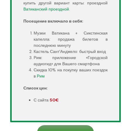
купить другой вариант карты: проездной
Ватиканский проездной
.
Посещение включало в себя:
Музеи Ватикана + Сикстинская
капелла: продажа билетов в
последнюю минуту
Кастель Сант’Анджело: быстрый вход
Рим: приложение «Городской
аудиогид» для Вашего смартфона
Скидка 10% на покупку ваших поездок
в
Рим
Список цен:
С сайта
50€