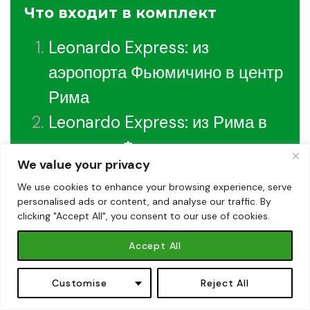
Что входит в комплект
Leonardo Express: из
аэропорта Фьюмичино в центр
Рима
Leonardo Express: из Рима в
аэропорт Фьюмичино
We value your privacy
Колизей, Римский форум и
We use cookies to enhance your browsing experience, serve
Палатинский холм:
personalised ads or content, and analyse our traffic. By
clicking "Accept All", you consent to our use of cookies.
приоритетный вход
Музеи Ватикана и Сикстинская
Accept All
капелла: более легкий вход с
Book Now - from €17,90 →
Book Now - from €17,90 →
Customise
Reject All
сопровождающим взрослым