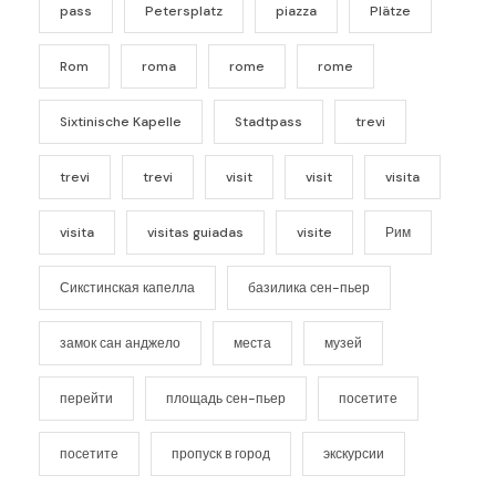
pass
Petersplatz
piazza
Plätze
Rom
roma
rome
rome
Sixtinische Kapelle
Stadtpass
trevi
trevi
trevi
visit
visit
visita
visita
visitas guiadas
visite
Рим
Сикстинская капелла
базилика сен-пьер
замок сан анджело
места
музей
перейти
площадь сен-пьер
посетите
посетите
пропуск в город
экскурсии