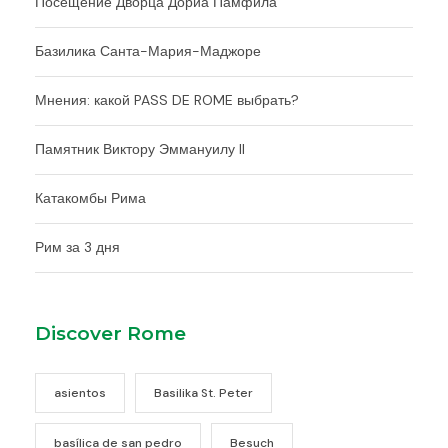
Посещение Дворца Дориа Памфила
Базилика Санта-Мария-Маджоре
Мнения: какой PASS DE ROME выбрать?
Памятник Виктору Эммануилу II
Катакомбы Рима
Рим за 3 дня
Discover Rome
asientos
Basilika St. Peter
basílica de san pedro
Besuch