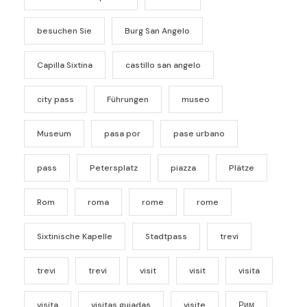
besuchen Sie
Burg San Angelo
Capilla Sixtina
castillo san angelo
city pass
Führungen
museo
Museum
pasa por
pase urbano
pass
Petersplatz
piazza
Plätze
Rom
roma
rome
rome
Sixtinische Kapelle
Stadtpass
trevi
trevi
trevi
visit
visit
visita
visita
visitas guiadas
visite
Рим