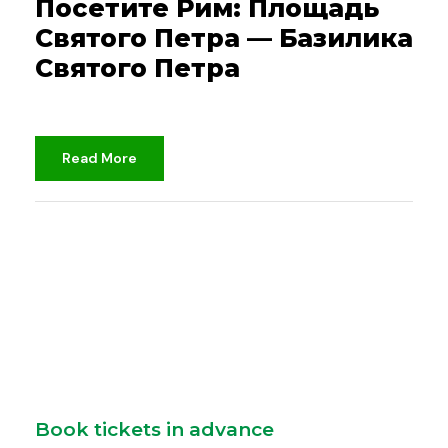
Посетите Рим: Площадь
Святого Петра — Базилика
Святого Петра
Read More
djami
ватикан
,
Неклассифицированный
Book tickets in advance