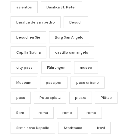
asientos
Basilika St. Peter
basílica de san pedro
Besuch
besuchen Sie
Burg San Angelo
Capilla Sixtina
castillo san angelo
city pass
Führungen
museo
Museum
pasa por
pase urbano
pass
Petersplatz
piazza
Plätze
Rom
roma
rome
rome
Sixtinische Kapelle
Stadtpass
trevi