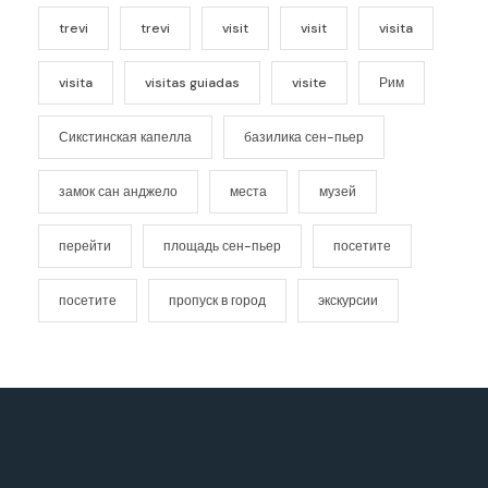
trevi
trevi
visit
visit
visita
visita
visitas guiadas
visite
Рим
Сикстинская капелла
базилика сен-пьер
замок сан анджело
места
музей
перейти
площадь сен-пьер
посетите
посетите
пропуск в город
экскурсии