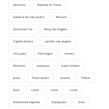
asientos
Basilika St. Peter
basílica de san pedro
Besuch
besuchen Sie
Burg San Angelo
Capilla Sixtina
castillo san angelo
city pass
Führungen
museo
Museum
pasa por
pase urbano
pass
Petersplatz
piazza
Plätze
Rom
roma
rome
rome
Sixtinische Kapelle
Stadtpass
trevi