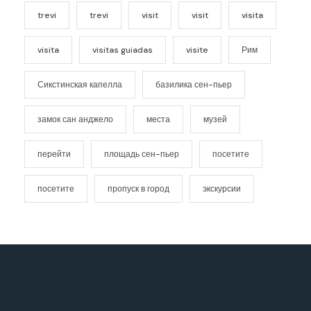
trevi
trevi
visit
visit
visita
visita
visitas guiadas
visite
Рим
Сикстинская капелла
базилика сен-пьер
замок сан анджело
места
музей
перейти
площадь сен-пьер
посетите
посетите
пропуск в город
экскурсии