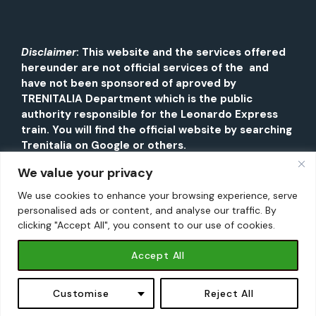
Disclaimer
: This website and the services offered
hereunder are not official services of the and
have not been sponsored of aproved by
TRENITALIA Department which is the public
authority responsible for the Leonardo Express
train. You will find the official website by searching
Trenitalia on Google or others.
We value your privacy
We use cookies to enhance your browsing experience, serve
personalised ads or content, and analyse our traffic. By
clicking "Accept All", you consent to our use of cookies.
Accept All
INFORMATION PAGE ABOUT ROME. ©2026 LEONARDO
EXPRESS. All Rights Reserved | NOT CONNECTED TO THE
Book Now - from €17,90 →
Book Now - from €17,90 →
OFFICIAL TRAIN COMPANY.
Privacy Policy
|
Terms and
Customise
Reject All
Conditions