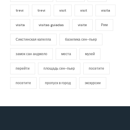
trevi
trevi
visit
visit
visita
visita
visitas guiadas
visite
Рим
Сикстинская капелла
базилика сен-пьер
замок сан анджело
места
музей
перейти
площадь сен-пьер
посетите
посетите
пропуск в город
экскурсии