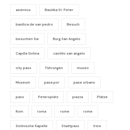
asientos
Basilika St. Peter
basílica de san pedro
Besuch
besuchen Sie
Burg San Angelo
Capilla Sixtina
castillo san angelo
city pass
Führungen
museo
Museum
pasa por
pase urbano
pass
Petersplatz
piazza
Plätze
Rom
roma
rome
rome
Sixtinische Kapelle
Stadtpass
trevi