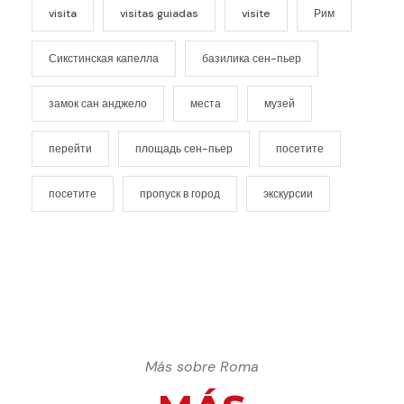
visita
visitas guiadas
visite
Рим
Сикстинская капелла
базилика сен-пьер
замок сан анджело
места
музей
перейти
площадь сен-пьер
посетите
посетите
пропуск в город
экскурсии
Más sobre Roma