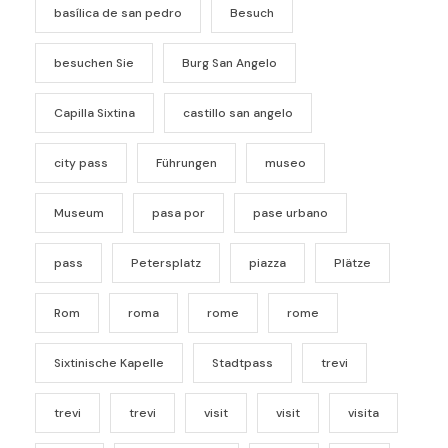
basílica de san pedro
Besuch
besuchen Sie
Burg San Angelo
Capilla Sixtina
castillo san angelo
city pass
Führungen
museo
Museum
pasa por
pase urbano
pass
Petersplatz
piazza
Plätze
Rom
roma
rome
rome
Sixtinische Kapelle
Stadtpass
trevi
trevi
trevi
visit
visit
visita