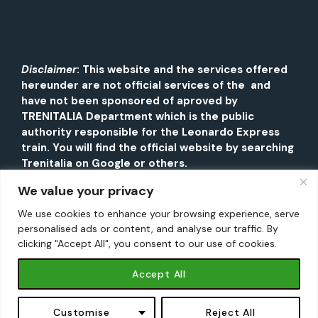
Disclaimer
: This website and the services offered
hereunder are not official services of the and
have not been sponsored of aproved by
TRENITALIA Department which is the public
authority responsible for the Leonardo Express
train. You will find the official website by searching
Trenitalia on Google or others.
We value your privacy
We use cookies to enhance your browsing experience, serve
personalised ads or content, and analyse our traffic. By
clicking "Accept All", you consent to our use of cookies.
Accept All
INFORMATION PAGE ABOUT ROME. ©2026 LEONARDO
EXPRESS. All Rights Reserved | NOT CONNECTED TO THE
Book Now - from €17,90 →
Book Now - from €17,90 →
OFFICIAL TRAIN COMPANY.
Privacy Policy
|
Terms and
Customise
Reject All